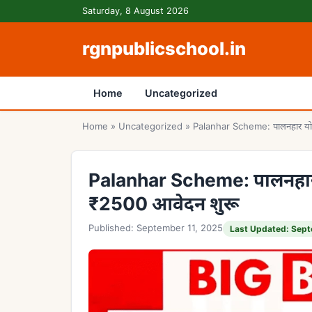
Skip to content
Saturday, 8 August 2026
rgnpublicschool.in
Home
Uncategorized
Home
»
Uncategorized
»
Palanhar Scheme: पालनहार योजना
Palanhar Scheme: पालनहार यो
₹2500 आवेदन शुरू
Published: September 11, 2025
Last Updated: Sept