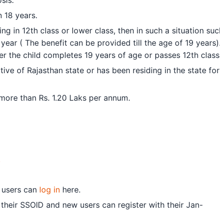
n 18 years.
ying in 12th class or lower class, then in such a situation su
 year ( The benefit can be provided till the age of 19 years)
ter the child completes 19 years of age or passes 12th class
ative of Rajasthan state or has been residing in the state for
more than Rs. 1.20 Laks per annum.
.
g users can
log in
here.
 their SSOID and new users can register with their Jan-