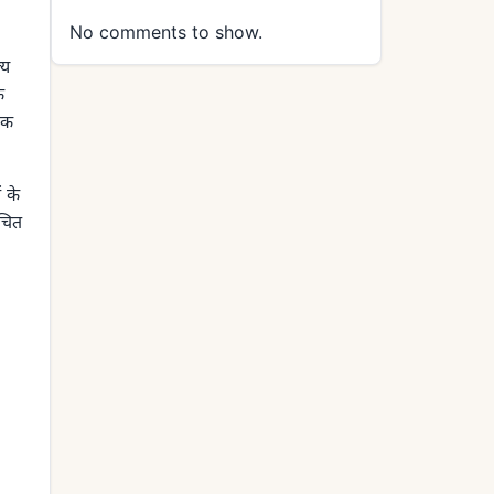
No comments to show.
्य
े
िक
 के
िचित