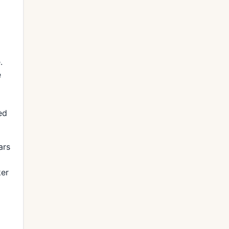
.
e
ed
ars
ker