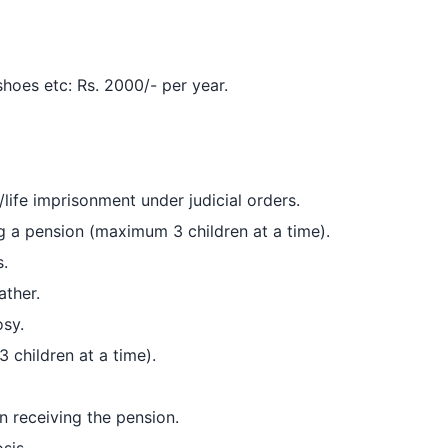
hoes etc: Rs. 2000/- per year.
life imprisonment under judicial orders.
g a pension (maximum 3 children at a time).
s.
ather.
osy.
 children at a time).
 receiving the pension.
sis.