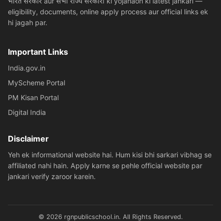
भारत सरकार aur सभी राज्य सरकारों ki yojanaon ki latest jankari —
eligibility, documents, online apply process aur official links ek
hi jagah par.
Important Links
India.gov.in
MyScheme Portal
PM Kisan Portal
Digital India
Disclaimer
Yeh ek informational website hai. Hum kisi bhi sarkari vibhag se
affiliated nahi hain. Apply karne se pehle official website par
jankari verify zaroor karein.
© 2026 rgnpublicschool.in. All Rights Reserved.